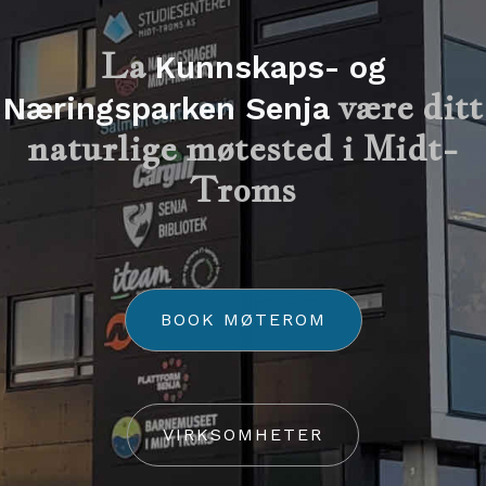
La
Kunnskaps- og
være ditt
Næringsparken Senja
naturlige møtested i Midt-
Troms
BOOK MØTEROM
VIRKSOMHETER