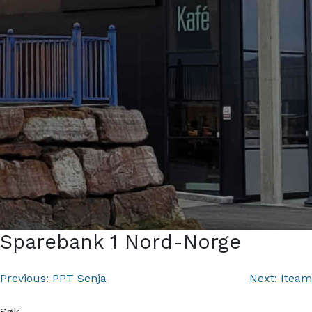
Sparebank 1 Nord-Norge
Innleggsnavigasjon
Previous:
PPT Senja
Next:
Iteam
Søk