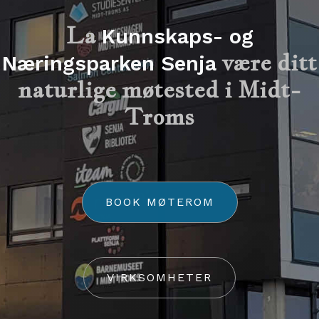
La
Kunnskaps- og
være ditt
Næringsparken Senja
naturlige møtested i Midt-
Troms
BOOK MØTEROM
VIRKSOMHETER